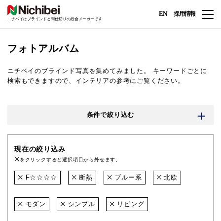
EN
採用情報
ニチベイはブラインドと間仕切りの総合メーカーです
フォトアルバム
ニチベイのブラインド写真を集めてみました。
キーワードごとに
検索もできますので、インテリアの参考にご覧ください。
条件で絞り込む
現在の絞り込み
をクリックすると選択項目から外せます。
F☆☆☆☆
断熱
ブルー系
北欧
モダン
シンプル
リビング