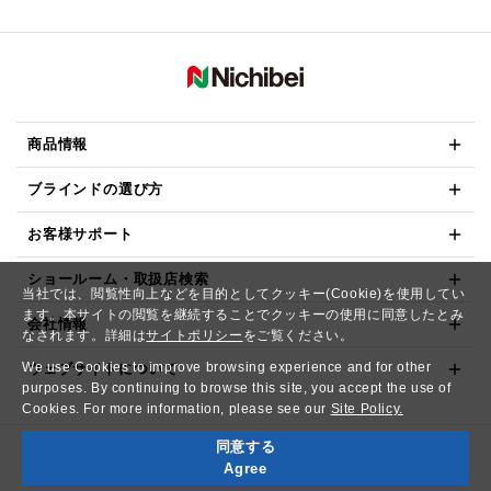
商品情報
ブラインドの選び方
お客様サポート
ショールーム・取扱店検索
当社では、閲覧性向上などを目的としてクッキー(Cookie)を使用してい
ます。本サイトの閲覧を継続することでクッキーの使用に同意したとみ
会社情報
なされます。詳細は
サイトポリシー
をご覧ください。
We use Cookies to improve browsing experience and for other
ウェブサイトについて
purposes. By continuing to browse this site, you accept the use of
Cookies. For more information, please see our
Site Policy.
同意する
Copyright© NICHIBEI CO.,LTD. All Rights Reserved.
Agree