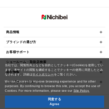
商品情報
ブラインドの選び方
お客様サポート
ショールーム・取扱店検索
当社では、閲覧性向上などを目的としてクッキー(Cookie)を使用してい
ます。本サイトの閲覧を継続することでクッキーの使用に同意したとみ
会社情報
なされます。詳細は
サイトポリシー
をご覧ください。
We use Cookies to improve browsing experience and for other
ウェブサイトについて
purposes. By continuing to browse this site, you accept the use of
Cookies. For more information, please see our
Site Policy.
同意する
Copyright© NICHIBEI CO.,LTD. All Rights Reserved.
Agree