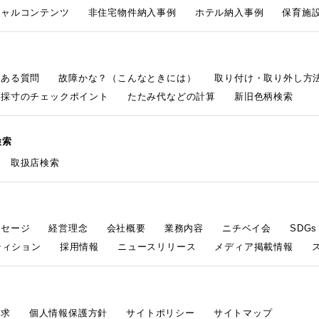
シャルコンテンツ
非住宅物件納入事例
ホテル納入事例
保育施設
くある質問
故障かな？（こんなときには）
取り付け・取り外し方
採寸のチェックポイント
たたみ代などの計算
新旧色柄検索
検索
取扱店検索
ッセージ
経営理念
会社概要
業務内容
ニチベイ会
SDG
ティション
採用情報
ニュースリリース
メディア掲載情報
請求
個人情報保護方針
サイトポリシー
サイトマップ