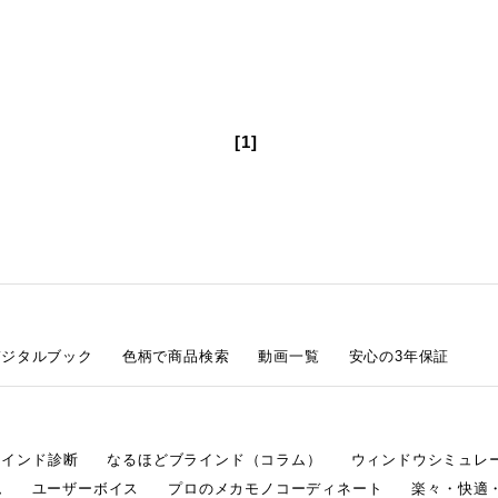
[1]
デジタルブック
色柄で商品検索
動画一覧
安心の3年保証
ラインド診断
なるほどブラインド（コラム）
ウィンドウシミュレ
ム
ユーザーボイス
プロのメカモノコーディネート
楽々・快適