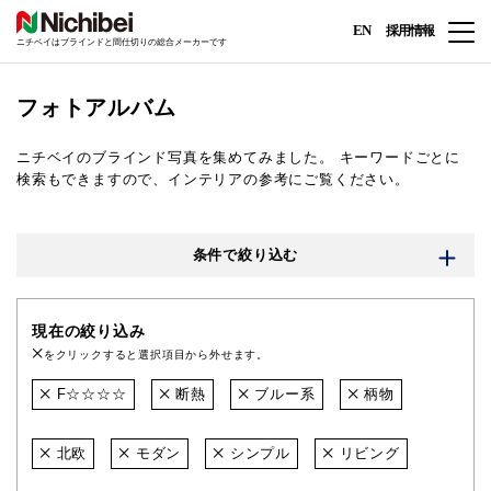
EN
採用情報
ニチベイはブラインドと間仕切りの総合メーカーです
フォトアルバム
ニチベイのブラインド写真を集めてみました。
キーワードごとに
検索もできますので、インテリアの参考にご覧ください。
条件で絞り込む
現在の絞り込み
をクリックすると選択項目から外せます。
F☆☆☆☆
断熱
ブルー系
柄物
北欧
モダン
シンプル
リビング