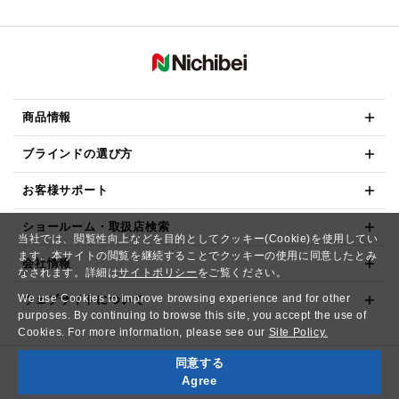
商品情報
ブラインドの選び方
お客様サポート
ショールーム・取扱店検索
当社では、閲覧性向上などを目的としてクッキー(Cookie)を使用してい
ます。本サイトの閲覧を継続することでクッキーの使用に同意したとみ
会社情報
なされます。詳細は
サイトポリシー
をご覧ください。
We use Cookies to improve browsing experience and for other
ウェブサイトについて
purposes. By continuing to browse this site, you accept the use of
Cookies. For more information, please see our
Site Policy.
同意する
Copyright© NICHIBEI CO.,LTD. All Rights Reserved.
Agree