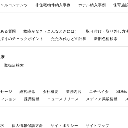
シャルコンテンツ
非住宅物件納入事例
ホテル納入事例
保育施設
くある質問
故障かな？（こんなときには）
取り付け・取り外し方
採寸のチェックポイント
たたみ代などの計算
新旧色柄検索
検索
取扱店検索
ッセージ
経営理念
会社概要
業務内容
ニチベイ会
SDG
ティション
採用情報
ニュースリリース
メディア掲載情報
請求
個人情報保護方針
サイトポリシー
サイトマップ