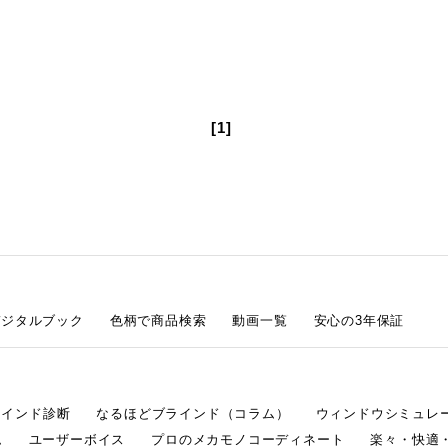
[1]
デジタルブック
色柄で商品検索
動画一覧
安心の3年保証
ラインド診断
なるほどブラインド（コラム）
ウィンドウシミュレ
ム
ユーザーボイス
プロのメカモノコーディネート
楽々・快適