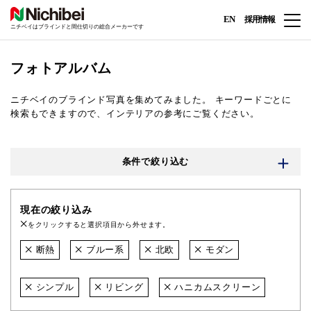
EN
採用情報
ニチベイはブラインドと間仕切りの総合メーカーです
フォトアルバム
ニチベイのブラインド写真を集めてみました。
キーワードごとに
検索もできますので、インテリアの参考にご覧ください。
条件で絞り込む
現在の絞り込み
をクリックすると選択項目から外せます。
断熱
ブルー系
北欧
モダン
シンプル
リビング
ハニカムスクリーン