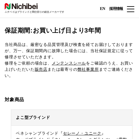
EN
採用情報
ニチベイはブラインドと間仕切りの総合メーカーです
保証期間:お買い上げ日より3年間
当社商品は、厳密なる品質管理及び検査を経てお届けしております
が、万一、保証期間内に故障した場合には、当社保証規定に従って
修理させていただきます。
修理をご依頼の場合は、
メンテンスシール
をご確認のうえ、お買い
上げいただいた
販売店
または最寄りの
弊社事業所
までご連絡くださ
い。
対象商品
よこ型ブラインド
ベネシャンブラインド『
セレーノ・ユニーク
』