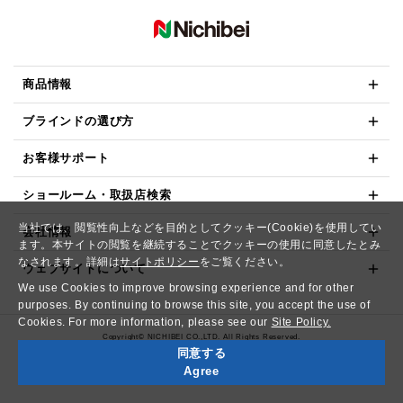
商品情報
ブラインドの選び方
お客様サポート
ショールーム・取扱店検索
当社では、閲覧性向上などを目的としてクッキー(Cookie)を使用してい
会社情報
ます。本サイトの閲覧を継続することでクッキーの使用に同意したとみ
なされます。詳細は
サイトポリシー
をご覧ください。
ウェブサイトについて
We use Cookies to improve browsing experience and for other
purposes. By continuing to browse this site, you accept the use of
Cookies. For more information, please see our
Site Policy.
Copyright© NICHIBEI CO.,LTD. All Rights Reserved.
同意する
Agree