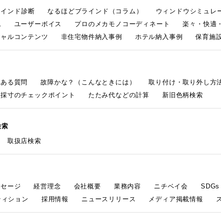
ラインド診断
なるほどブラインド（コラム）
ウィンドウシミュレ
ム
ユーザーボイス
プロのメカモノコーディネート
楽々・快適
シャルコンテンツ
非住宅物件納入事例
ホテル納入事例
保育施設
くある質問
故障かな？（こんなときには）
取り付け・取り外し方
採寸のチェックポイント
たたみ代などの計算
新旧色柄検索
検索
取扱店検索
ッセージ
経営理念
会社概要
業務内容
ニチベイ会
SDG
ティション
採用情報
ニュースリリース
メディア掲載情報