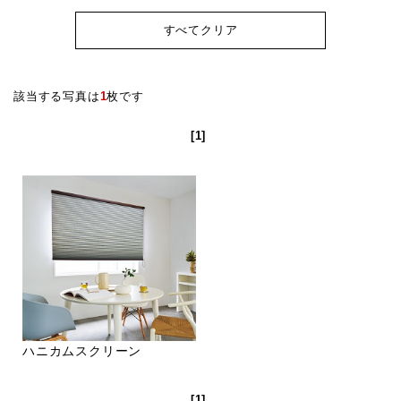
すべてクリア
該当する写真は
1
枚です
[1]
ハニカムスクリーン
[1]