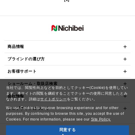
商品情報
ブラインドの選び方
お客様サポート
ショールーム・取扱店検索
当社では、閲覧性向上などを目的としてクッキー(Cookie)を使用してい
ます。本サイトの閲覧を継続することでクッキーの使用に同意したとみ
会社情報
なされます。詳細は
サイトポリシー
をご覧ください。
We use Cookies to improve browsing experience and for other
ウェブサイトについて
purposes. By continuing to browse this site, you accept the use of
Cookies. For more information, please see our
Site Policy.
同意する
Copyright© NICHIBEI CO.,LTD. All Rights Reserved.