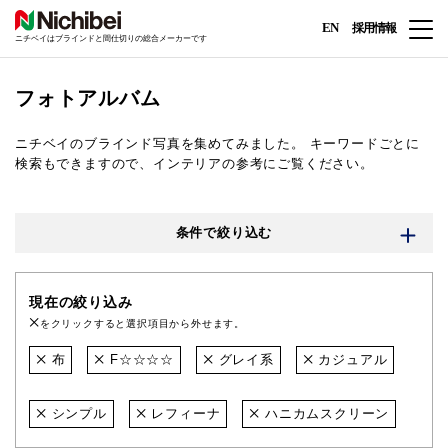
EN
採用情報
ニチベイはブラインドと間仕切りの総合メーカーです
フォトアルバム
ニチベイのブラインド写真を集めてみました。
キーワードごとに
検索もできますので、インテリアの参考にご覧ください。
条件で絞り込む
現在の絞り込み
をクリックすると選択項目から外せます。
布
F☆☆☆☆
グレイ系
カジュアル
シンプル
レフィーナ
ハニカムスクリーン