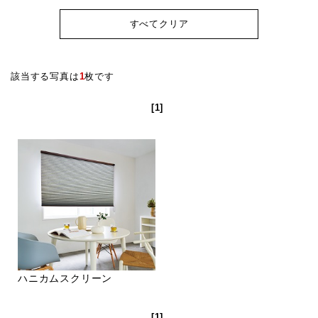
すべてクリア
該当する写真は
1
枚です
[1]
ハニカムスクリーン
[1]