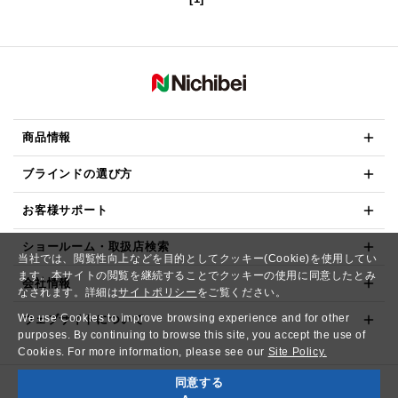
商品情報
ブラインドの選び方
お客様サポート
ショールーム・取扱店検索
当社では、閲覧性向上などを目的としてクッキー(Cookie)を使用してい
ます。本サイトの閲覧を継続することでクッキーの使用に同意したとみ
会社情報
なされます。詳細は
サイトポリシー
をご覧ください。
We use Cookies to improve browsing experience and for other
ウェブサイトについて
purposes. By continuing to browse this site, you accept the use of
Cookies. For more information, please see our
Site Policy.
同意する
Copyright© NICHIBEI CO.,LTD. All Rights Reserved.