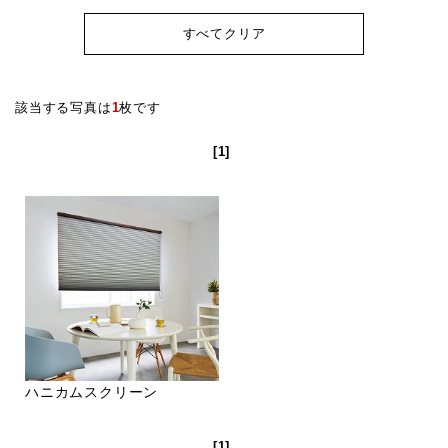
すべてクリア
該当する写真は
1
枚です
[1]
ハニカムスクリーン
[1]