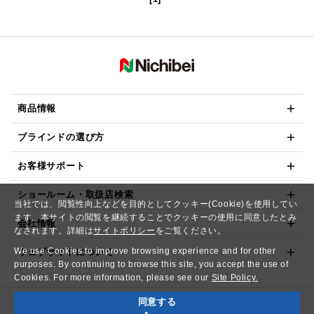
商品情報
ブラインドの選び方
お客様サポート
ショールーム・取扱店検索
当社では、閲覧性向上などを目的としてクッキー(Cookie)を使用してい
ます。本サイトの閲覧を継続することでクッキーの使用に同意したとみ
会社情報
なされます。詳細は
サイトポリシー
をご覧ください。
We use Cookies to improve browsing experience and for other
ウェブサイトについて
purposes. By continuing to browse this site, you accept the use of
Cookies. For more information, please see our
Site Policy.
同意する
Copyright© NICHIBEI CO.,LTD. All Rights Reserved.