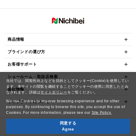
商品情報
ブラインドの選び方
お客様サポート
ショールーム・取扱店検索
当社では、閲覧性向上などを目的としてクッキー(Cookie)を使用してい
ます。本サイトの閲覧を継続することでクッキーの使用に同意したとみ
会社情報
なされます。詳細は
サイトポリシー
をご覧ください。
We use Cookies to improve browsing experience and for other
ウェブサイトについて
purposes. By continuing to browse this site, you accept the use of
Cookies. For more information, please see our
Site Policy.
同意する
Copyright© NICHIBEI CO.,LTD. All Rights Reserved.
Agree