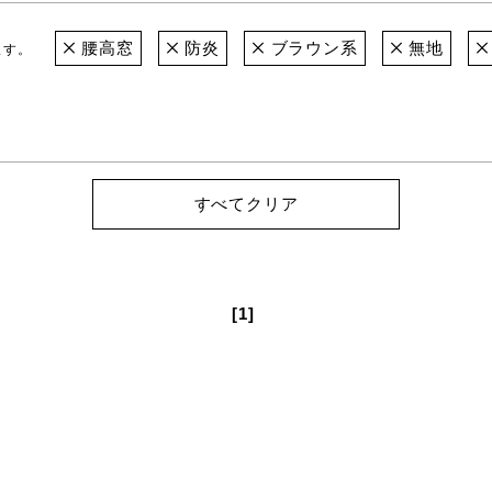
腰高窓
防炎
ブラウン系
無地
ます。
すべてクリア
[1]