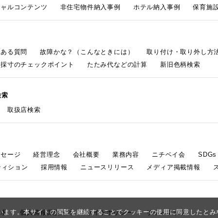
シャルコンテンツ
非住宅物件納入事例
ホテル納入事例
保育施設
くある質問
故障かな？（こんなときには）
取り付け・取り外し方
採寸のチェックポイント
たたみ代などの計算
新旧色柄検索
検索
取扱店検索
ッセージ
経営理念
会社概要
業務内容
ニチベイ会
SDG
ティション
採用情報
ニュースリリース
メディア掲載情報
しています。本サイトの閲覧を継続することでクッキーの使用に同意したと
請求
個人情報保護方針
サイトポリシー
サイトマップ