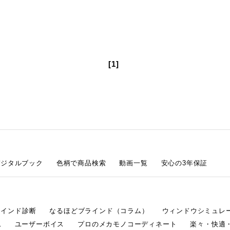
[1]
デジタルブック
色柄で商品検索
動画一覧
安心の3年保証
ラインド診断
なるほどブラインド（コラム）
ウィンドウシミュレ
ム
ユーザーボイス
プロのメカモノコーディネート
楽々・快適