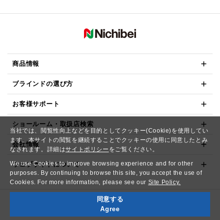
商品情報
ブラインドの選び方
お客様サポート
ショールーム・取扱店検索
当社では、閲覧性向上などを目的としてクッキー(Cookie)を使用してい
ます。本サイトの閲覧を継続することでクッキーの使用に同意したとみ
会社情報
なされます。詳細は
サイトポリシー
をご覧ください。
We use Cookies to improve browsing experience and for other
ウェブサイトについて
purposes. By continuing to browse this site, you accept the use of
Cookies. For more information, please see our
Site Policy.
同意する
Copyright© NICHIBEI CO.,LTD. All Rights Reserved.
Agree