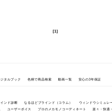
[1]
デジタルブック
色柄で商品検索
動画一覧
安心の3年保証
ラインド診断
なるほどブラインド（コラム）
ウィンドウシミュレ
ム
ユーザーボイス
プロのメカモノコーディネート
楽々・快適