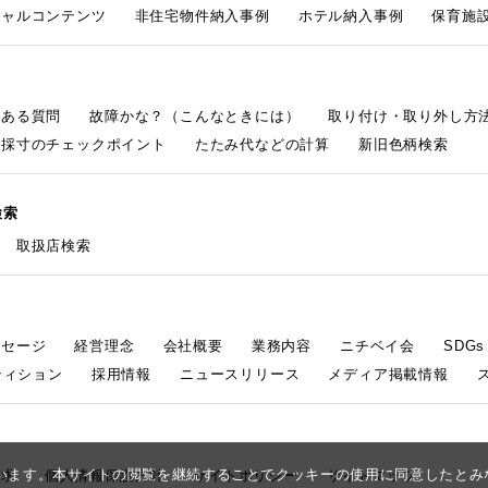
シャルコンテンツ
非住宅物件納入事例
ホテル納入事例
保育施設
くある質問
故障かな？（こんなときには）
取り付け・取り外し方
採寸のチェックポイント
たたみ代などの計算
新旧色柄検索
検索
取扱店検索
ッセージ
経営理念
会社概要
業務内容
ニチベイ会
SDG
ティション
採用情報
ニュースリリース
メディア掲載情報
しています。本サイトの閲覧を継続することでクッキーの使用に同意したと
請求
個人情報保護方針
サイトポリシー
サイトマップ