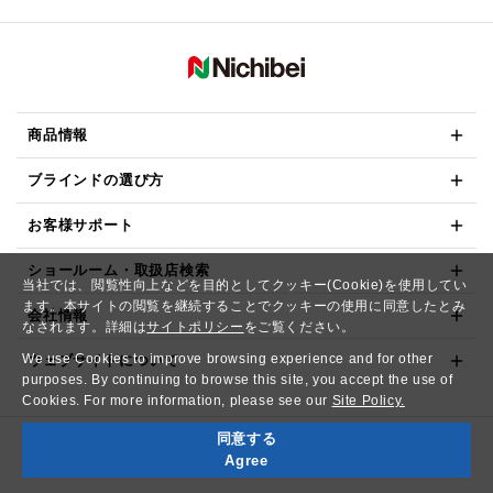
商品情報
ブラインドの選び方
お客様サポート
ショールーム・取扱店検索
当社では、閲覧性向上などを目的としてクッキー(Cookie)を使用してい
ます。本サイトの閲覧を継続することでクッキーの使用に同意したとみ
会社情報
なされます。詳細は
サイトポリシー
をご覧ください。
We use Cookies to improve browsing experience and for other
ウェブサイトについて
purposes. By continuing to browse this site, you accept the use of
Cookies. For more information, please see our
Site Policy.
同意する
Copyright© NICHIBEI CO.,LTD. All Rights Reserved.
Agree