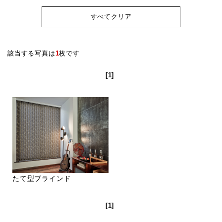
すべてクリア
該当する写真は
1
枚です
[1]
たて型ブラインド
[1]