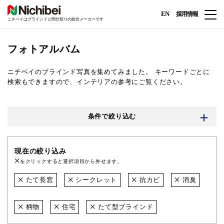
EN
採用情報
ニチベイはブラインドと間仕切りの総合メーカーです
フォトアルバム
ニチベイのブラインド写真を集めてみました。
キーワードごとに
検索もできますので、インテリアの参考にご覧ください。
条件で絞り込む
現在の絞り込み
をクリックすると選択項目から外せます。
たて長窓
シークレット
抗カビ
消臭
柄物
住宅
たて型ブラインド