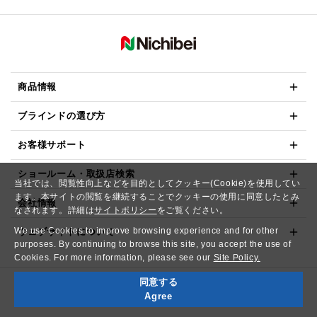
商品情報
ブラインドの選び方
お客様サポート
ショールーム・取扱店検索
当社では、閲覧性向上などを目的としてクッキー(Cookie)を使用してい
ます。本サイトの閲覧を継続することでクッキーの使用に同意したとみ
会社情報
なされます。詳細は
サイトポリシー
をご覧ください。
We use Cookies to improve browsing experience and for other
ウェブサイトについて
purposes. By continuing to browse this site, you accept the use of
Cookies. For more information, please see our
Site Policy.
同意する
Copyright© NICHIBEI CO.,LTD. All Rights Reserved.
Agree