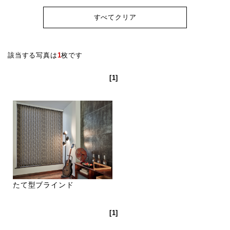
すべてクリア
該当する写真は
1
枚です
[1]
たて型ブラインド
[1]