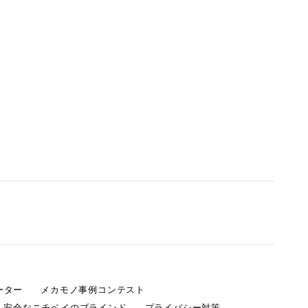
ーター
メカモノ事例コンテスト
・安全なニチベイのブラインド
プライバシー対策