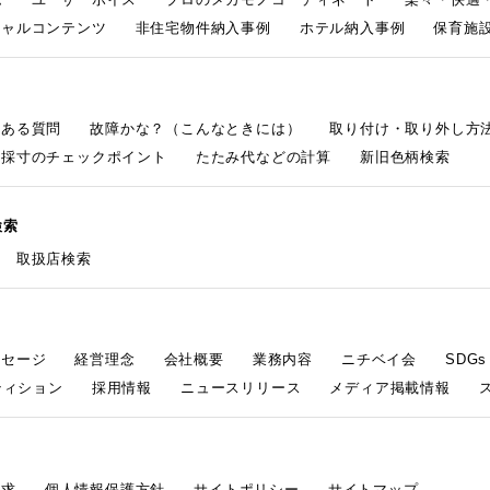
シャルコンテンツ
非住宅物件納入事例
ホテル納入事例
保育施設
くある質問
故障かな？（こんなときには）
取り付け・取り外し方
採寸のチェックポイント
たたみ代などの計算
新旧色柄検索
検索
取扱店検索
ッセージ
経営理念
会社概要
業務内容
ニチベイ会
SDG
ティション
採用情報
ニュースリリース
メディア掲載情報
請求
個人情報保護方針
サイトポリシー
サイトマップ