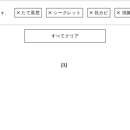
たて長窓
シークレット
抗カビ
消
ます。
すべてクリア
[1]