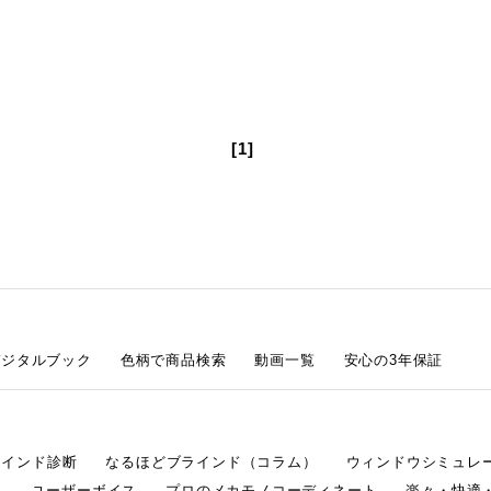
[1]
デジタルブック
色柄で商品検索
動画一覧
安心の3年保証
ラインド診断
なるほどブラインド（コラム）
ウィンドウシミュレ
ム
ユーザーボイス
プロのメカモノコーディネート
楽々・快適