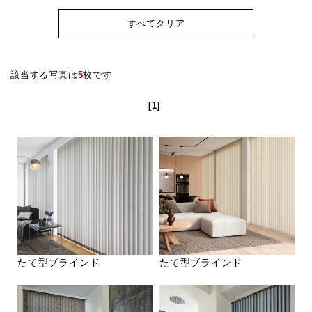
すべてクリア
該当する写真は
5
枚です
[1]
たて型ブラインド
たて型ブラインド