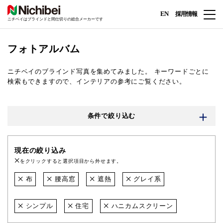
EN
採用情報
ニチベイはブラインドと間仕切りの総合メーカーです
フォトアルバム
ニチベイのブラインド写真を集めてみました。
キーワードごとに
検索もできますので、インテリアの参考にご覧ください。
条件で絞り込む
現在の絞り込み
をクリックすると選択項目から外せます。
布
腰高窓
遮熱
グレイ系
シンプル
住宅
ハニカムスクリーン