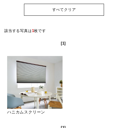
すべてクリア
該当する写真は
1
枚です
[1]
ハニカムスクリーン
[1]