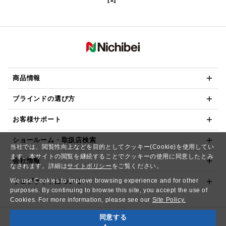
商品情報
ブラインドの選び方
お客様サポート
ショールーム・取扱店検索
当社では、閲覧性向上などを目的としてクッキー(Cookie)を使用してい
ます。本サイトの閲覧を継続することでクッキーの使用に同意したとみ
会社情報
なされます。詳細は
サイトポリシー
をご覧ください。
We use Cookies to improve browsing experience and for other
ウェブサイトについて
purposes. By continuing to browse this site, you accept the use of
Cookies. For more information, please see our
Site Policy.
同意する
Copyright© NICHIBEI CO.,LTD. All Rights Reserved.