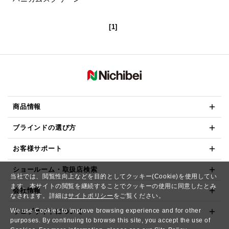
[1]
商品情報
ブラインドの選び方
お客様サポート
ショールーム・取扱店検索
当社では、閲覧性向上などを目的としてクッキー(Cookie)を使用してい
ます。本サイトの閲覧を継続することでクッキーの使用に同意したとみ
会社情報
なされます。詳細は
サイトポリシー
をご覧ください。
We use Cookies to improve browsing experience and for other
ウェブサイトについて
purposes. By continuing to browse this site, you accept the use of