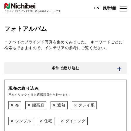
EN
採用情報
ニチベイはブラインドと間仕切りの総合メーカーです
フォトアルバム
ニチベイのブラインド写真を集めてみました。
キーワードごとに
検索もできますので、インテリアの参考にご覧ください。
条件で絞り込む
現在の絞り込み
をクリックすると選択項目から外せます。
布
腰高窓
遮熱
グレイ系
シンプル
住宅
ダイニング