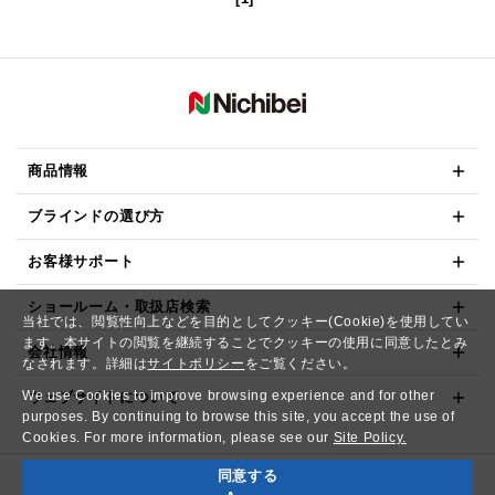
商品情報
ブラインドの選び方
お客様サポート
ショールーム・取扱店検索
当社では、閲覧性向上などを目的としてクッキー(Cookie)を使用してい
ます。本サイトの閲覧を継続することでクッキーの使用に同意したとみ
会社情報
なされます。詳細は
サイトポリシー
をご覧ください。
We use Cookies to improve browsing experience and for other
ウェブサイトについて
purposes. By continuing to browse this site, you accept the use of
Cookies. For more information, please see our
Site Policy.
同意する
Copyright© NICHIBEI CO.,LTD. All Rights Reserved.