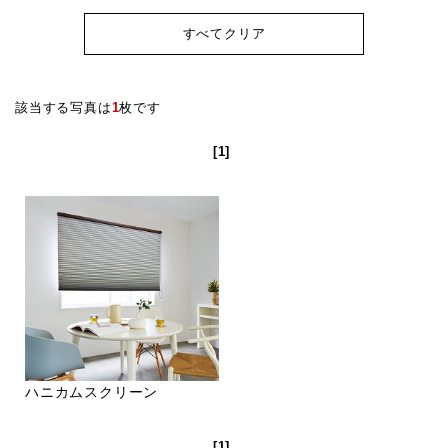
すべてクリア
該当する写真は
1
枚です
[1]
ハニカムスクリーン
[1]