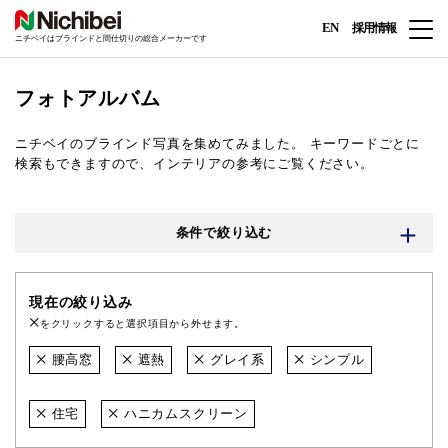
EN
採用情報
ニチベイはブラインドと間仕切りの総合メーカーです
フォトアルバム
ニチベイのブラインド写真を集めてみました。
キーワードごとに
検索もできますので、インテリアの参考にご覧ください。
条件で絞り込む
現在の絞り込み
をクリックすると選択項目から外せます。
腰高窓
遮熱
グレイ系
シンプル
住宅
ハニカムスクリーン