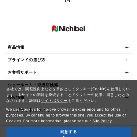
商品情報
ブラインドの選び方
お客様サポート
ショールーム・取扱店検索
当社では、閲覧性向上などを目的としてクッキー(Cookie)を使用してい
ます。本サイトの閲覧を継続することでクッキーの使用に同意したとみ
会社情報
なされます。詳細は
サイトポリシー
をご覧ください。
We use Cookies to improve browsing experience and for other
ウェブサイトについて
purposes. By continuing to browse this site, you accept the use of
Cookies. For more information, please see our
Site Policy.
同意する
Copyright© NICHIBEI CO.,LTD. All Rights Reserved.