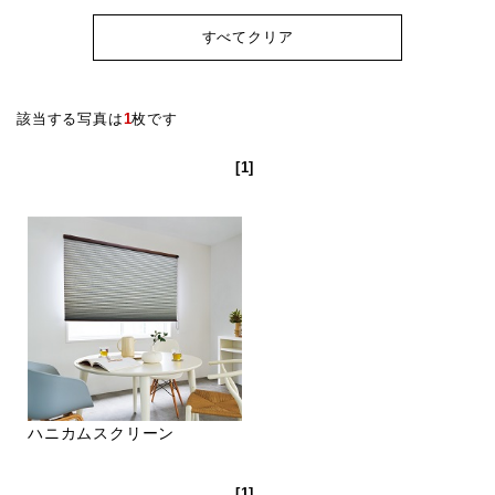
すべてクリア
該当する写真は
1
枚です
[1]
ハニカムスクリーン
[1]