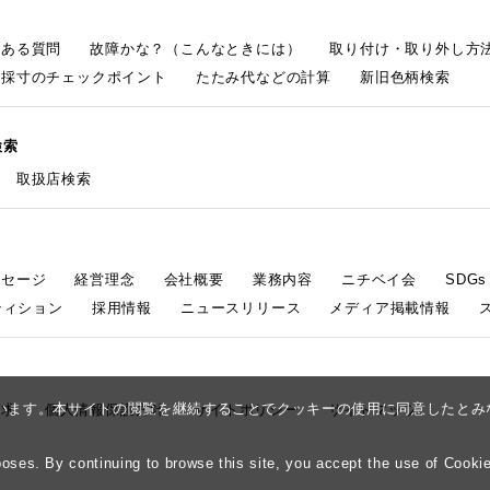
くある質問
故障かな？（こんなときには）
取り付け・取り外し方
採寸のチェックポイント
たたみ代などの計算
新旧色柄検索
検索
取扱店検索
ッセージ
経営理念
会社概要
業務内容
ニチベイ会
SDG
ティション
採用情報
ニュースリリース
メディア掲載情報
しています。本サイトの閲覧を継続することでクッキーの使用に同意したと
請求
個人情報保護方針
サイトポリシー
サイトマップ
ses. By continuing to browse this site, you accept the use of Cookie