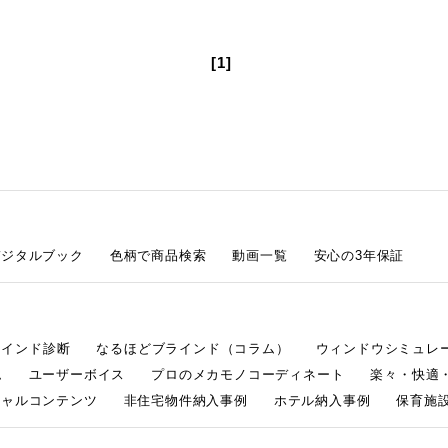
[1]
デジタルブック
色柄で商品検索
動画一覧
安心の3年保証
ラインド診断
なるほどブラインド（コラム）
ウィンドウシミュレ
ム
ユーザーボイス
プロのメカモノコーディネート
楽々・快適
シャルコンテンツ
非住宅物件納入事例
ホテル納入事例
保育施設