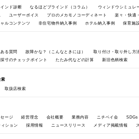
ラインド診断
なるほどブラインド（コラム）
ウィンドウシミュレ
ム
ユーザーボイス
プロのメカモノコーディネート
楽々・快適
シャルコンテンツ
非住宅物件納入事例
ホテル納入事例
保育施設
くある質問
故障かな？（こんなときには）
取り付け・取り外し方
採寸のチェックポイント
たたみ代などの計算
新旧色柄検索
検索
取扱店検索
ッセージ
経営理念
会社概要
業務内容
ニチベイ会
SDG
ティション
採用情報
ニュースリリース
メディア掲載情報