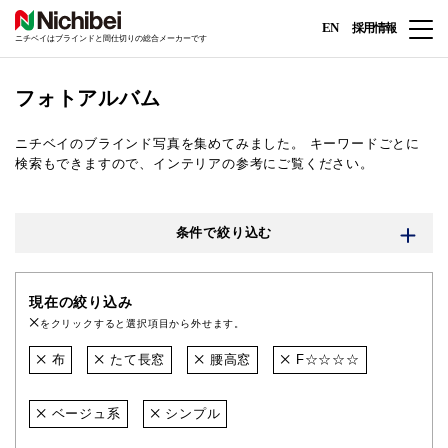
EN
採用情報
ニチベイはブラインドと間仕切りの総合メーカーです
フォトアルバム
ニチベイのブラインド写真を集めてみました。
キーワードごとに
検索もできますので、インテリアの参考にご覧ください。
条件で絞り込む
現在の絞り込み
をクリックすると選択項目から外せます。
布
たて長窓
腰高窓
F☆☆☆☆
ベージュ系
シンプル