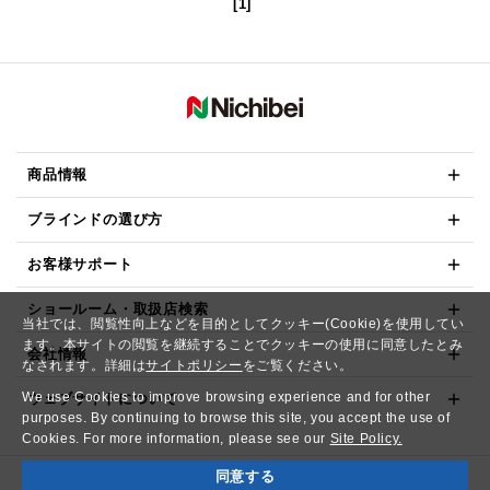
[1]
商品情報
ブラインドの選び方
お客様サポート
ショールーム・取扱店検索
当社では、閲覧性向上などを目的としてクッキー(Cookie)を使用してい
ます。本サイトの閲覧を継続することでクッキーの使用に同意したとみ
会社情報
なされます。詳細は
サイトポリシー
をご覧ください。
We use Cookies to improve browsing experience and for other
ウェブサイトについて
purposes. By continuing to browse this site, you accept the use of
Cookies. For more information, please see our
Site Policy.
同意する
Copyright© NICHIBEI CO.,LTD. All Rights Reserved.