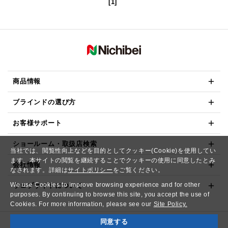
[1]
商品情報
ブラインドの選び方
お客様サポート
ショールーム・取扱店検索
当社では、閲覧性向上などを目的としてクッキー(Cookie)を使用してい
ます。本サイトの閲覧を継続することでクッキーの使用に同意したとみ
会社情報
なされます。詳細は
サイトポリシー
をご覧ください。
We use Cookies to improve browsing experience and for other
ウェブサイトについて
purposes. By continuing to browse this site, you accept the use of
Cookies. For more information, please see our
Site Policy.
同意する
Copyright© NICHIBEI CO.,LTD. All Rights Reserved.