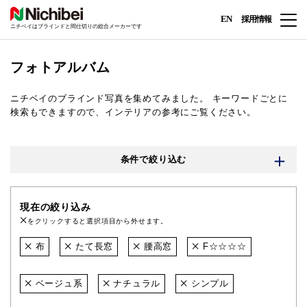
EN
採用情報
ニチベイはブラインドと間仕切りの総合メーカーです
フォトアルバム
ニチベイのブラインド写真を集めてみました。
キーワードごとに
検索もできますので、インテリアの参考にご覧ください。
条件で絞り込む
現在の絞り込み
をクリックすると選択項目から外せます。
布
たて長窓
腰高窓
F☆☆☆☆
ベージュ系
ナチュラル
シンプル