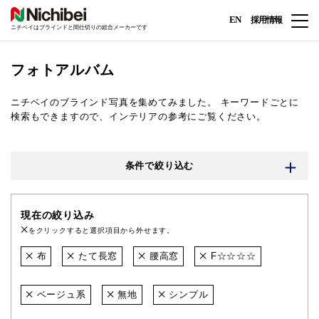
EN
採用情報
ニチベイはブラインドと間仕切りの総合メーカーです
フォトアルバム
ニチベイのブラインド写真を集めてみました。
キーワードごとに
検索もできますので、インテリアの参考にご覧ください。
条件で絞り込む
現在の絞り込み
をクリックすると選択項目から外せます。
布
たて長窓
腰高窓
F☆☆☆☆
ベージュ系
無地
シンプル