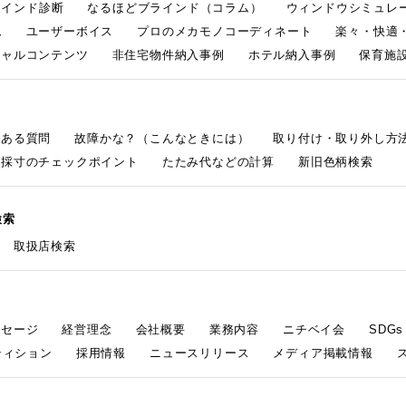
ラインド診断
なるほどブラインド（コラム）
ウィンドウシミュレ
ム
ユーザーボイス
プロのメカモノコーディネート
楽々・快適
シャルコンテンツ
非住宅物件納入事例
ホテル納入事例
保育施設
くある質問
故障かな？（こんなときには）
取り付け・取り外し方
採寸のチェックポイント
たたみ代などの計算
新旧色柄検索
検索
取扱店検索
ッセージ
経営理念
会社概要
業務内容
ニチベイ会
SDG
ティション
採用情報
ニュースリリース
メディア掲載情報