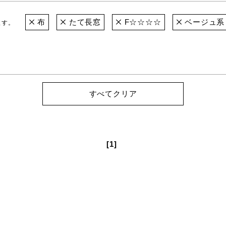
布
たて長窓
F☆☆☆☆
ベージュ系
ます。
すべてクリア
[1]