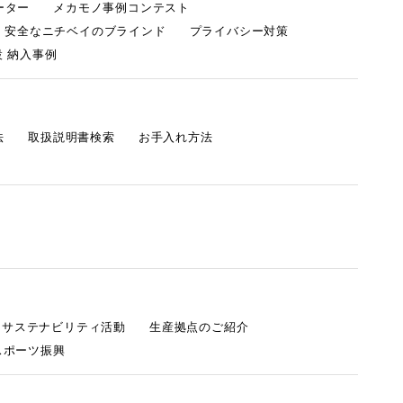
ーター
メカモノ事例コンテスト
・安全なニチベイのブラインド
プライバシー対策
 納入事例
法
取扱説明書検索
お手入れ方法
s サステナビリティ活動
生産拠点のご紹介
スポーツ振興