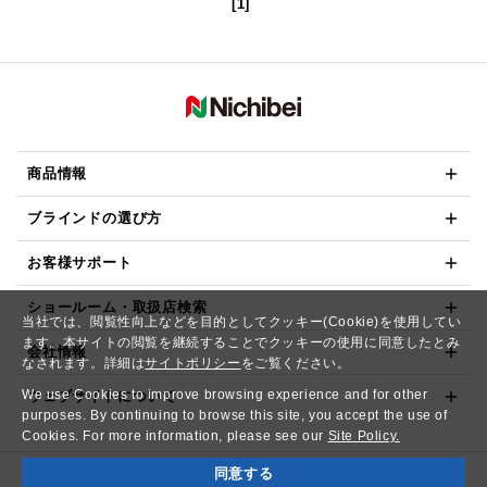
[1]
商品情報
ブラインドの選び方
お客様サポート
ショールーム・取扱店検索
当社では、閲覧性向上などを目的としてクッキー(Cookie)を使用してい
ます。本サイトの閲覧を継続することでクッキーの使用に同意したとみ
会社情報
なされます。詳細は
サイトポリシー
をご覧ください。
We use Cookies to improve browsing experience and for other
ウェブサイトについて
purposes. By continuing to browse this site, you accept the use of
Cookies. For more information, please see our
Site Policy.
同意する
Copyright© NICHIBEI CO.,LTD. All Rights Reserved.