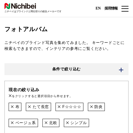
EN
採用情報
ニチベイはブラインドと間仕切りの総合メーカーです
フォトアルバム
ニチベイのブラインド写真を集めてみました。
キーワードごとに
検索もできますので、インテリアの参考にご覧ください。
条件で絞り込む
現在の絞り込み
をクリックすると選択項目から外せます。
布
たて長窓
F☆☆☆☆
防炎
ベージュ系
北欧
シンプル