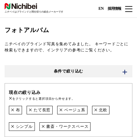
EN
採用情報
ニチベイはブラインドと間仕切りの総合メーカーです
フォトアルバム
ニチベイのブラインド写真を集めてみました。
キーワードごとに
検索もできますので、インテリアの参考にご覧ください。
条件で絞り込む
現在の絞り込み
をクリックすると選択項目から外せます。
布
たて長窓
ベージュ系
北欧
シンプル
書斎・ワークスペース