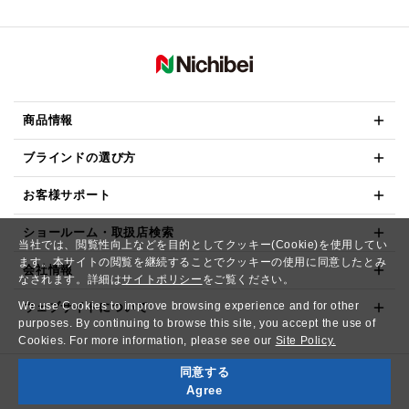
商品情報
ブラインドの選び方
お客様サポート
ショールーム・取扱店検索
当社では、閲覧性向上などを目的としてクッキー(Cookie)を使用してい
ます。本サイトの閲覧を継続することでクッキーの使用に同意したとみ
会社情報
なされます。詳細は
サイトポリシー
をご覧ください。
We use Cookies to improve browsing experience and for other
ウェブサイトについて
purposes. By continuing to browse this site, you accept the use of
Cookies. For more information, please see our
Site Policy.
同意する
Copyright© NICHIBEI CO.,LTD. All Rights Reserved.
Agree