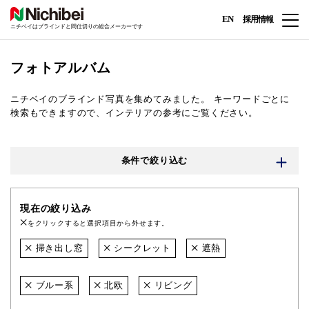
EN
採用情報
ニチベイはブラインドと間仕切りの総合メーカーです
フォトアルバム
ニチベイのブラインド写真を集めてみました。
キーワードごとに
検索もできますので、インテリアの参考にご覧ください。
条件で絞り込む
現在の絞り込み
をクリックすると選択項目から外せます。
掃き出し窓
シークレット
遮熱
ブルー系
北欧
リビング