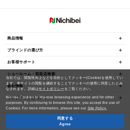
商品情報
ブラインドの選び方
お客様サポート
ショールーム・取扱店検索
当社では、閲覧性向上などを目的としてクッキー(Cookie)を使用してい
ます。本サイトの閲覧を継続することでクッキーの使用に同意したとみ
会社情報
なされます。詳細は
サイトポリシー
をご覧ください。
We use Cookies to improve browsing experience and for other
ウェブサイトについて
purposes. By continuing to browse this site, you accept the use of
Cookies. For more information, please see our
Site Policy.
同意する
Copyright© NICHIBEI CO.,LTD. All Rights Reserved.
Agree