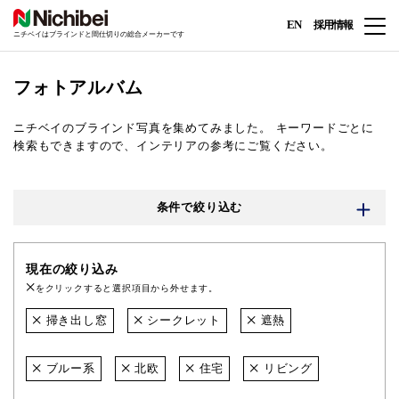
EN
採用情報
ニチベイはブラインドと間仕切りの総合メーカーです
フォトアルバム
ニチベイのブラインド写真を集めてみました。
キーワードごとに
検索もできますので、インテリアの参考にご覧ください。
条件で絞り込む
現在の絞り込み
をクリックすると選択項目から外せます。
掃き出し窓
シークレット
遮熱
ブルー系
北欧
住宅
リビング