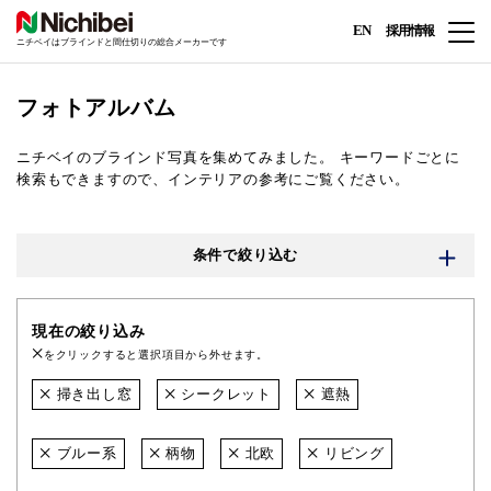
EN
採用情報
ニチベイはブラインドと間仕切りの総合メーカーです
フォトアルバム
ニチベイのブラインド写真を集めてみました。
キーワードごとに
検索もできますので、インテリアの参考にご覧ください。
条件で絞り込む
現在の絞り込み
をクリックすると選択項目から外せます。
掃き出し窓
シークレット
遮熱
ブルー系
柄物
北欧
リビング