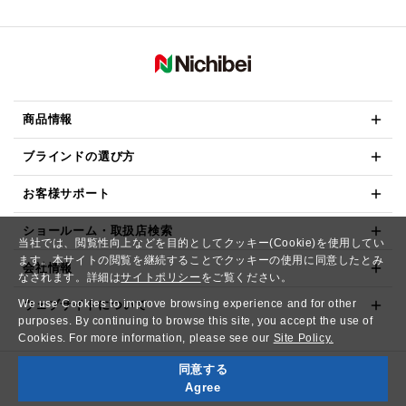
商品情報
ブラインドの選び方
お客様サポート
ショールーム・取扱店検索
当社では、閲覧性向上などを目的としてクッキー(Cookie)を使用してい
ます。本サイトの閲覧を継続することでクッキーの使用に同意したとみ
会社情報
なされます。詳細は
サイトポリシー
をご覧ください。
We use Cookies to improve browsing experience and for other
ウェブサイトについて
purposes. By continuing to browse this site, you accept the use of
Cookies. For more information, please see our
Site Policy.
同意する
Copyright© NICHIBEI CO.,LTD. All Rights Reserved.
Agree