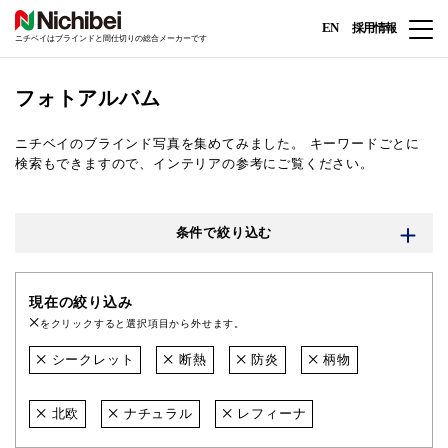
EN
採用情報
ニチベイはブラインドと間仕切りの総合メーカーです
フォトアルバム
ニチベイのブラインド写真を集めてみました。
キーワードごとに
検索もできますので、インテリアの参考にご覧ください。
条件で絞り込む
現在の絞り込み
をクリックすると選択項目から外せます。
シークレット
断熱
防炎
柄物
北欧
ナチュラル
レフィーナ