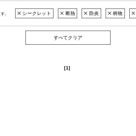
シークレット
断熱
防炎
柄物
ます。
すべてクリア
[1]