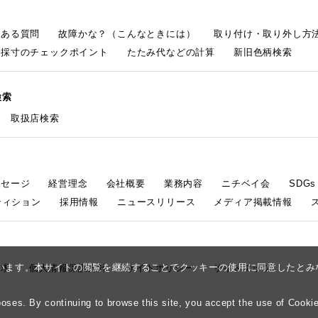
くある質問
故障かな？（こんなときには）
取り付け・取り外し方
採寸のチェックポイント
たたみ代などの計算
新旧色柄検索
検索
取扱店検索
ッセージ
経営理念
会社概要
業務内容
ニチベイ会
SDG
ティション
採用情報
ニュースリリース
メディア掲載情報
しています。本サイトの閲覧を継続することでクッキーの使用に同意したと
請求
個人情報保護方針
サイトポリシー
サイトマップ
ses. By continuing to browse this site, you accept the use of Cookie