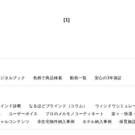
[1]
デジタルブック
色柄で商品検索
動画一覧
安心の3年保証
ラインド診断
なるほどブラインド（コラム）
ウィンドウシミュレ
ム
ユーザーボイス
プロのメカモノコーディネート
楽々・快適
シャルコンテンツ
非住宅物件納入事例
ホテル納入事例
保育施設