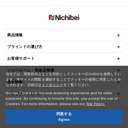
商品情報
ブラインドの選び方
お客様サポート
ショールーム・取扱店検索
当社では、閲覧性向上などを目的としてクッキー(Cookie)を使用してい
ます。本サイトの閲覧を継続することでクッキーの使用に同意したとみ
会社情報
なされます。詳細は
サイトポリシー
をご覧ください。
We use Cookies to improve browsing experience and for other
ウェブサイトについて
purposes. By continuing to browse this site, you accept the use of
Cookies. For more information, please see our
Site Policy.
同意する
Copyright© NICHIBEI CO.,LTD. All Rights Reserved.
Agree