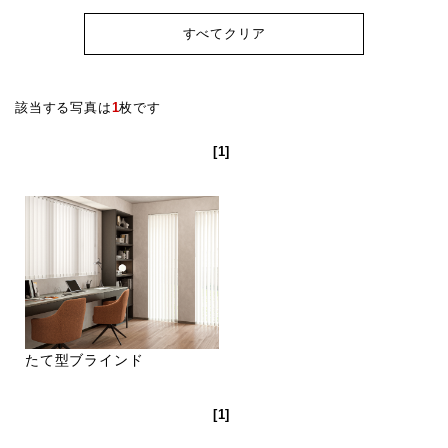
すべてクリア
該当する写真は
1
枚です
[1]
たて型ブラインド
[1]