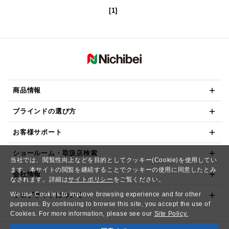
[1]
商品情報
ブラインドの選び方
お客様サポート
ショールーム・取扱店検索
当社では、閲覧性向上などを目的としてクッキー(Cookie)を使用してい
ます。本サイトの閲覧を継続することでクッキーの使用に同意したとみ
会社情報
なされます。詳細は
サイトポリシー
をご覧ください。
We use Cookies to improve browsing experience and for other
ウェブサイトについて
purposes. By continuing to browse this site, you accept the use of
Cookies. For more information, please see our
Site Policy.