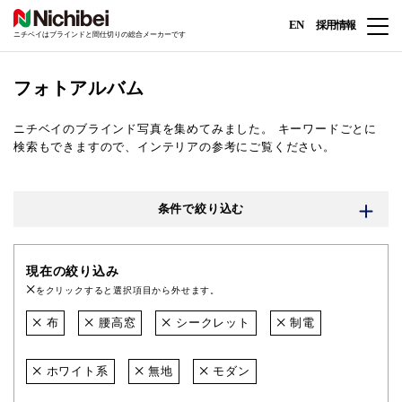
EN
採用情報
ニチベイはブラインドと間仕切りの総合メーカーです
フォトアルバム
ニチベイのブラインド写真を集めてみました。
キーワードごとに
検索もできますので、インテリアの参考にご覧ください。
条件で絞り込む
現在の絞り込み
をクリックすると選択項目から外せます。
布
腰高窓
シークレット
制電
ホワイト系
無地
モダン