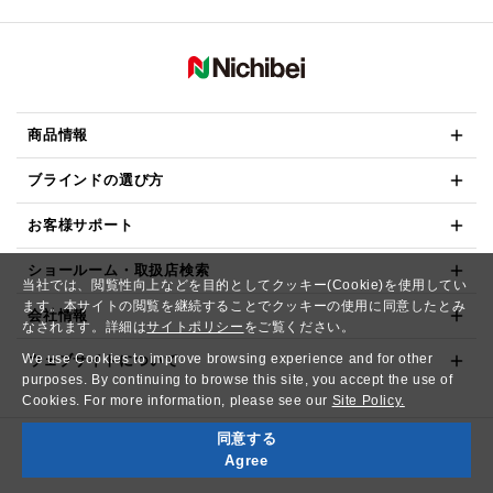
商品情報
ブラインドの選び方
お客様サポート
ショールーム・取扱店検索
当社では、閲覧性向上などを目的としてクッキー(Cookie)を使用してい
ます。本サイトの閲覧を継続することでクッキーの使用に同意したとみ
会社情報
なされます。詳細は
サイトポリシー
をご覧ください。
We use Cookies to improve browsing experience and for other
ウェブサイトについて
purposes. By continuing to browse this site, you accept the use of
Cookies. For more information, please see our
Site Policy.
同意する
Copyright© NICHIBEI CO.,LTD. All Rights Reserved.
Agree