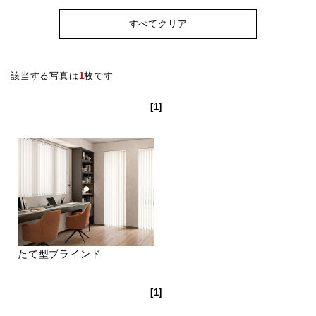
すべてクリア
該当する写真は
1
枚です
[1]
たて型ブラインド
[1]