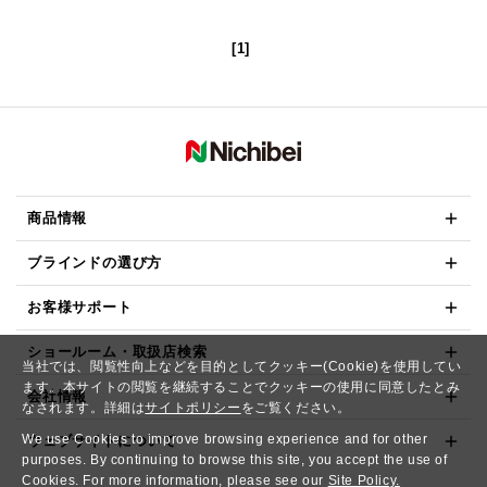
[1]
商品情報
ブラインドの選び方
お客様サポート
ショールーム・取扱店検索
当社では、閲覧性向上などを目的としてクッキー(Cookie)を使用してい
ます。本サイトの閲覧を継続することでクッキーの使用に同意したとみ
会社情報
なされます。詳細は
サイトポリシー
をご覧ください。
We use Cookies to improve browsing experience and for other
ウェブサイトについて
purposes. By continuing to browse this site, you accept the use of
Cookies. For more information, please see our
Site Policy.