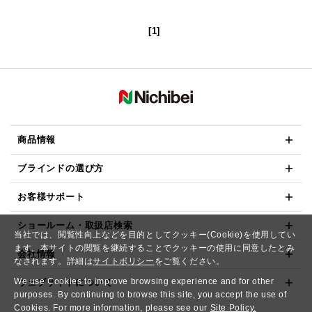
[1]
商品情報
ブラインドの選び方
お客様サポート
ショールーム・取扱店検索
当社では、閲覧性向上などを目的としてクッキー(Cookie)を使用してい
ます。本サイトの閲覧を継続することでクッキーの使用に同意したとみ
会社情報
なされます。詳細は
サイトポリシー
をご覧ください。
We use Cookies to improve browsing experience and for other
ウェブサイトについて
purposes. By continuing to browse this site, you accept the use of
Cookies. For more information, please see our
Site Policy.