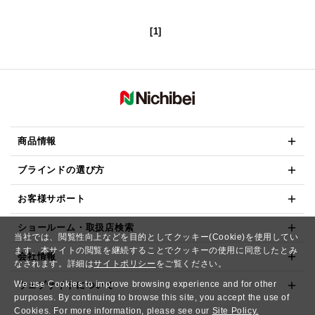
[1]
商品情報
ブラインドの選び方
お客様サポート
ショールーム・取扱店検索
当社では、閲覧性向上などを目的としてクッキー(Cookie)を使用してい
ます。本サイトの閲覧を継続することでクッキーの使用に同意したとみ
会社情報
なされます。詳細は
サイトポリシー
をご覧ください。
We use Cookies to improve browsing experience and for other
ウェブサイトについて
purposes. By continuing to browse this site, you accept the use of
Cookies. For more information, please see our
Site Policy.