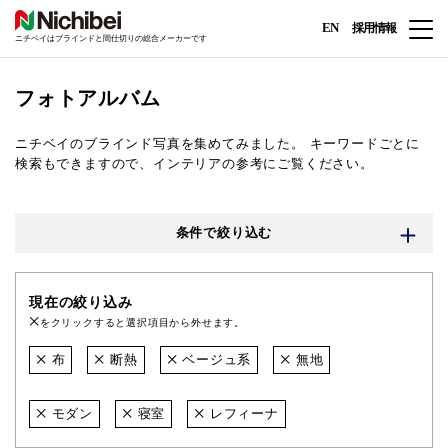
EN
採用情報
ニチベイはブラインドと間仕切りの総合メーカーです
フォトアルバム
ニチベイのブラインド写真を集めてみました。
キーワードごとに
検索もできますので、インテリアの参考にご覧ください。
条件で絞り込む
現在の絞り込み
をクリックすると選択項目から外せます。
布
断熱
ベージュ系
無地
モダン
寝室
レフィーナ