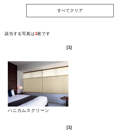
すべてクリア
該当する写真は
1
枚です
[1]
ハニカムスクリーン
[1]