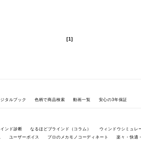
[1]
デジタルブック
色柄で商品検索
動画一覧
安心の3年保証
ラインド診断
なるほどブラインド（コラム）
ウィンドウシミュレ
ム
ユーザーボイス
プロのメカモノコーディネート
楽々・快適