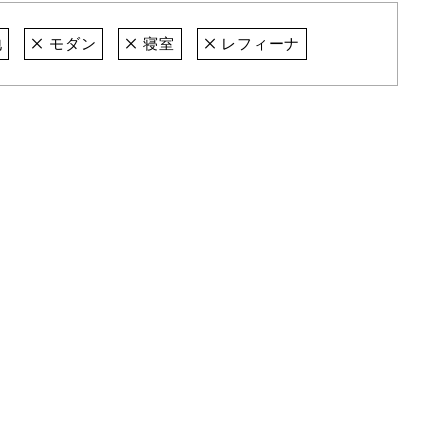
地
モダン
寝室
レフィーナ