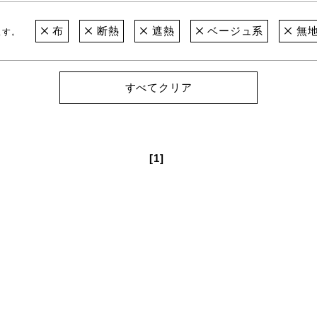
布
断熱
遮熱
ベージュ系
無
ます。
すべてクリア
[1]