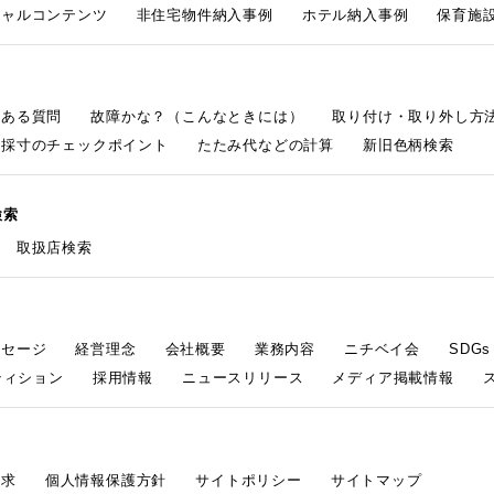
シャルコンテンツ
非住宅物件納入事例
ホテル納入事例
保育施設
くある質問
故障かな？（こんなときには）
取り付け・取り外し方
採寸のチェックポイント
たたみ代などの計算
新旧色柄検索
検索
取扱店検索
ッセージ
経営理念
会社概要
業務内容
ニチベイ会
SDG
ティション
採用情報
ニュースリリース
メディア掲載情報
請求
個人情報保護方針
サイトポリシー
サイトマップ