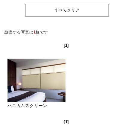
すべてクリア
該当する写真は
1
枚です
[1]
ハニカムスクリーン
[1]