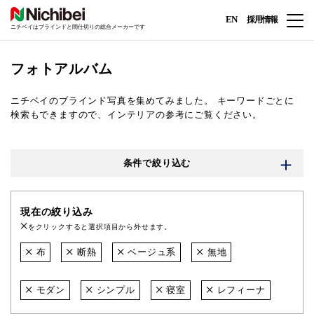
EN
採用情報
ニチベイはブラインドと間仕切りの総合メーカーです
フォトアルバム
ニチベイのブラインド写真を集めてみました。
キーワードごとに
検索もできますので、インテリアの参考にご覧ください。
条件で絞り込む
現在の絞り込み
をクリックすると選択項目から外せます。
布
断熱
ベージュ系
無地
モダン
シンプル
寝室
レフィーナ