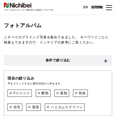
EN
採用情報
ニチベイはブラインドと間仕切りの総合メーカーです
フォトアルバム
ニチベイのブラインド写真を集めてみました。
キーワードごとに
検索もできますので、インテリアの参考にご覧ください。
条件で絞り込む
現在の絞り込み
をクリックすると選択項目から外せます。
F☆☆☆☆
断熱
遮熱
防炎
住宅
寝室
ハニカムスクリーン