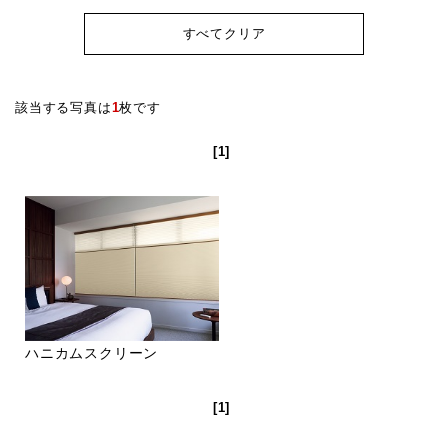
すべてクリア
該当する写真は
1
枚です
[1]
ハニカムスクリーン
[1]