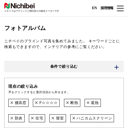
EN
採用情報
ニチベイはブラインドと間仕切りの総合メーカーです
フォトアルバム
ニチベイのブラインド写真を集めてみました。
キーワードごとに
検索もできますので、インテリアの参考にご覧ください。
条件で絞り込む
現在の絞り込み
をクリックすると選択項目から外せます。
腰高窓
F☆☆☆☆
断熱
遮熱
防炎
住宅
寝室
ハニカムスクリーン