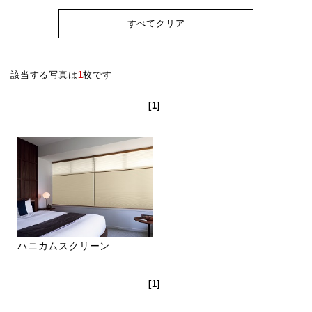
すべてクリア
該当する写真は
1
枚です
[1]
ハニカムスクリーン
[1]