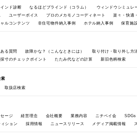
ラインド診断
なるほどブラインド（コラム）
ウィンドウシミュレ
ム
ユーザーボイス
プロのメカモノコーディネート
楽々・快適
シャルコンテンツ
非住宅物件納入事例
ホテル納入事例
保育施設
くある質問
故障かな？（こんなときには）
取り付け・取り外し方
採寸のチェックポイント
たたみ代などの計算
新旧色柄検索
検索
取扱店検索
ッセージ
経営理念
会社概要
業務内容
ニチベイ会
SDG
ティション
採用情報
ニュースリリース
メディア掲載情報