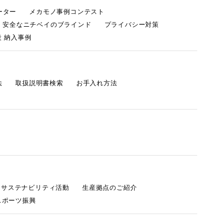
ーター
メカモノ事例コンテスト
・安全なニチベイのブラインド
プライバシー対策
 納入事例
法
取扱説明書検索
お手入れ方法
s サステナビリティ活動
生産拠点のご紹介
スポーツ振興