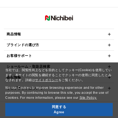
商品情報
ブラインドの選び方
お客様サポート
ショールーム・取扱店検索
当社では、閲覧性向上などを目的としてクッキー(Cookie)を使用してい
ます。本サイトの閲覧を継続することでクッキーの使用に同意したとみ
会社情報
なされます。詳細は
サイトポリシー
をご覧ください。
We use Cookies to improve browsing experience and for other
ウェブサイトについて
purposes. By continuing to browse this site, you accept the use of
Cookies. For more information, please see our
Site Policy.
同意する
Copyright© NICHIBEI CO.,LTD. All Rights Reserved.
Agree